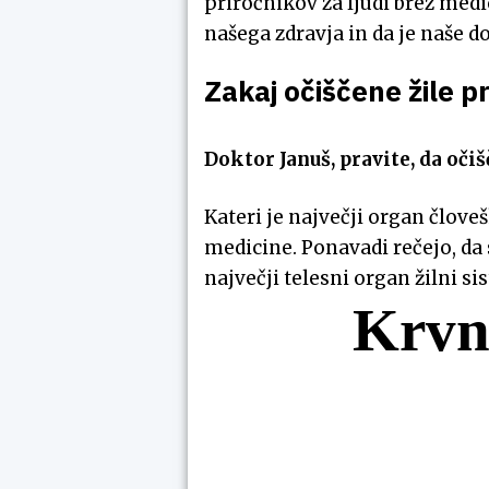
priročnikov za ljudi brez med
našega zdravja in da je naše d
Zakaj očiščene žile p
Doktor Januš, pravite, da oči
Kateri je največji organ člove
medicine. Ponavadi rečejo, da s
največji telesni organ žilni si
Krvne