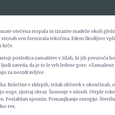
Imate otečena stopala in izrazite madeže okoli glež
v stenah ven formirala tekočina. Edem škodljivo vpliv
 krče.
zastoji posledica zamašitev v žilah, ki jih povzroča 
 ljudi zaveda, da je to le vrh ledene gore. »Zamašene
ajo za neozdravljive.
aka. Bolečine v sklepih, težak občutek v okončinah,
jo noge, zjutraj obraz. Šumenje v ušesih. Otrple roke
om. Poslabšan spomin. Pomanjkanje energije. Številn
dno res.