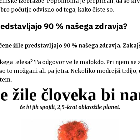
icinske izobrazbe. Popolnoma je prepričan, da so kr
obro počutje odvisno od tega, kako čiste so.
redstavljajo 90 % našega zdravja?
ščene žile predstavljajo 90 % našega zdravja. Zakaj
škega telesa? Ta odgovor ve le malokdo. Pri njem se 
o to možgani ali pa jetra. Nekoliko modrejši trdijo, 
stem.
 žile človeka bi n
če bi jih spojili, 2,5-krat obkrožile planet.