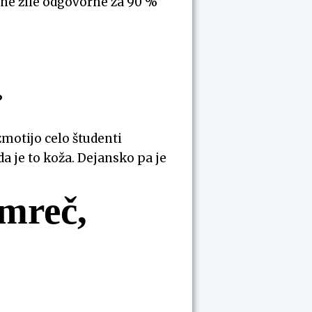
vne žile odgovorne za 90 %
?
zmotijo celo študenti
da je to koža. Dejansko pa je
amreč,