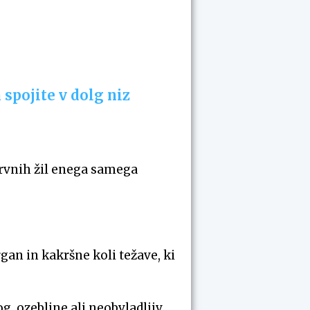
 spojite v dolg niz
rvnih žil enega samega
gan in kakršne koli težave, ki
g, ozebline ali neobvladljiv