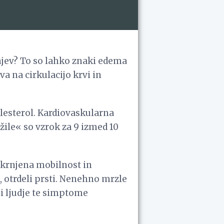
njev? To so lahko znaki edema
a na cirkulacijo krvi in
holesterol. Kardiovaskularna
 žile« so vzrok za 9 izmed 10
 okrnjena mobilnost in
, otrdeli prsti. Nenehno mrzle
i ljudje te simptome