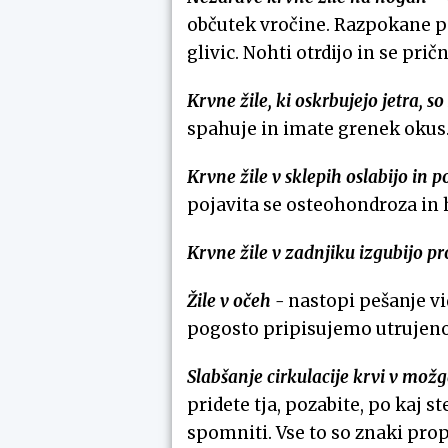
občutek vročine. Razpokane pet
glivic. Nohti otrdijo in se prič
Krvne žile, ki oskrbujejo jetra, 
spahuje in imate grenek okus
Krvne žile v sklepih oslabijo in
pojavita se osteohondroza in 
Krvne žile v zadnjiku izgubijo p
Žile v očeh -
nastopi pešanje vi
pogosto pripisujemo utrujenos
Slabšanje cirkulacije krvi v mož
pridete tja, pozabite, po kaj s
spomniti. Vse to so znaki pro