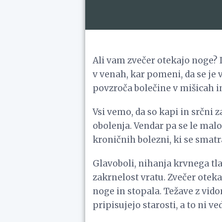
Ali vam zvečer otekajo noge? 
v venah, kar pomeni, da se je 
povzroča bolečine v mišicah in
Vsi vemo, da so kapi in srčni 
obolenja. Vendar pa se le malo
kroničnih bolezni, ki se smatr
Glavoboli, nihanja krvnega tl
zakrnelost vratu. Zvečer oteka
noge in stopala. Težave z vid
pripisujejo starosti, a to ni ve