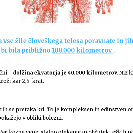
da vse žile človeškega telesa poravnate in jih
 bi bila približno
100.000 kilometrov
.
čni -
dolžina ekvatorja je 40.000 kilometrov.
Niz k
roži kar 2,5-krat.
terih se pretaka kri. To je kompleksen in edinstven or
pokažejo v obliki bolezni.
Varikozne vene, stalno otekanje in občutek težkih no