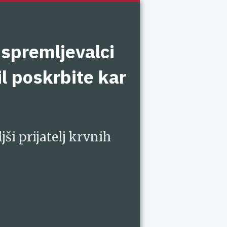
 spremljevalci
il poskrbite kar
jši prijatelj krvnih