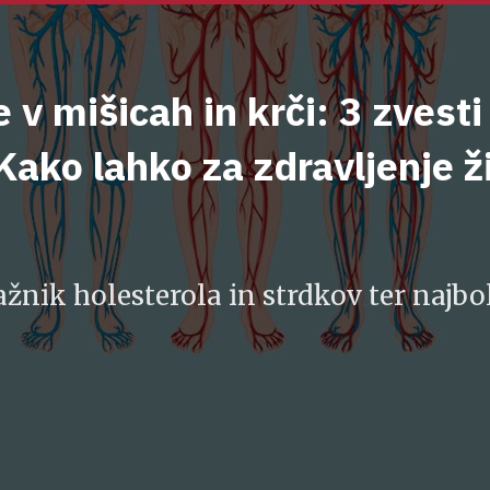
 v mišicah in krči: 3 zvesti
Kako lahko za zdravljenje ž
ažnik holesterola in strdkov ter najbol