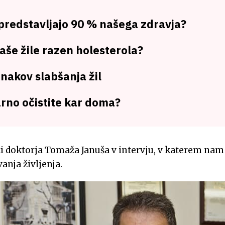
 predstavljajo 90 % našega zdravja?
aše žile razen holesterola?
 znakov slabšanja žil
arno očistite kar doma?
i doktorja Tomaža Januša v intervju, v katerem nam 
vanja življenja.