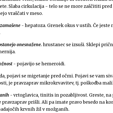
e. Slaba cirkulacija - telo se ne more zaščititi pred
nejo vraščati v meso.
so zamašene -
hepatoza. Grenek okus v ustih. Če jeste
.
 postanejo onesnažene.
hrustanec se izsuši. Sklepi pričn
hernija.
rožnost -
pojavijo se hemeroidi.
da, pojavi se migetanje pred očmi. Pojavi se vam siv
ti, je pravzaprav mikrokrvavitev, tj. poškodba mali
ganih -
vrtoglavica, tinitis in pozabljivost. Greste, na
te pravzaprav prišli. Ali pa imate pravo besedo na ko
padajočih krvnih žil v možganih.