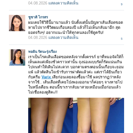
04.08.2026
แสดงความคิดเห็น
9
ชูชาติ ไกรสร
ผมเคยใช้วิธีนี้มานานแล้ว นับตั้งแต่นั้นปัญหาเส้นเลือดขอด
หายไปจากชีวิตผมเกือบสองปี แล้วก็ไม่เห็นกลับมาอีก สุด
ยอดจริงๆ! อยากแนะนำให้ทุกคนลองใช้ดูครับ!
04.08.2026
แสดงความคิดเห็น
5
ทอฝัน รัตนะรุ่งเรือง
เราเป็นโรคเส้นเลือดขอดหลังจากตั้งครรภ์ ยาที่หมอจัดให้ก็
เห็นผลแค่เพียงชั่วคราวเท่านั้น ถุงน่องแบบรัดก็รัดแน่นเกิน
ไปจนทำให้เดินไม่สะดวก บอกตามตรงตอนนั้นเกือบจะยอม
แพ้ แล้วตัดสินใจเข้ารับการผ่าตัดแล้วค่ะ แต่เราได้ยินเกี่ยว
กับครีม
Varix
เสียก่อนเลยลองซื้อมาใช้ ผลปรากฏว่าหลัง
จากใช้.. เส้นเลือดที่เคยโป่งพองออกมาก็ค่อยๆ จางหายไป
ในหนึ่งเดือน ตอนนี้ขาเรากลับมาสวยเหมือนเมื่อก่อนแล้ว
ไม่เชื่อลองดูสิคะ!!