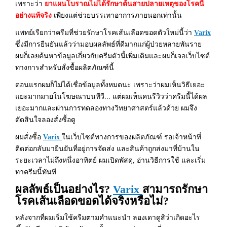
เพราะว่า
ยาแผนโบราณไม่ได้รักษาต้นสายปลายเหตุของโรคนี้
อย่างแท้จริง
เพียงแต่ช่วยบรรเทาอาการภายนอกเท่านั้น
แพทย์เรียกว่าครีมที่ช่วยรักษาโรคเส้นเลือดขอดตัวใหม่นี้ว่า
Varix
ซึ่งมีการยืนยันแล้วว่ามอบผลลัพธ์ที่ดีมากแก่ผู้ป่วยหลายพันราย
ผมก็เลยค้นหาข้อมูลเกี่ยวกับครีมตัวนี้เพิ่มเติมและผมก็เจอเว็บไซต์
ทางการสำหรับสั่งซื้อผลิตภัณฑ์นี้
ตอนแรกผมก็ไม่ได้เชื่อข้อมูลทั้งหมดนะ เพราะว่าผมเห็นวิธีเยอะ
แยะมากมายในโฆษณาบนทีวี... แต่ผมเห็นคนรีวิวว่าครีมนี้ได้ผล
เยอะมากและผ่านการทดลองทางวิทยาศาสตร์แล้วด้วย ผมจึง
ตัดสินใจลองสั่งซื้อดู
ผมสั่งซื้อ
Varix
ในเว็บไซต์ทางการของผลิตภัณฑ์ รอเจ้าหน้าที่
ติดต่อกลับมายืนยันที่อยู่การจัดส่ง และสินค้าถูกส่งมาที่บ้านใน
ระยะเวลาไม่ถึงหนึ่งอาทิตย์ ผมเปิดพัสดุ, อ่านวิธีการใช้ และเริ่ม
ทาครีมนี้ทันที
ผลลัพธ์เป็นอย่างไร?
Varix
สามารถรักษา
โรคเส้นเลือดขอดได้จริงหรือไม่?
หลังจากที่ผมเริ่มใช้ครีมตามคำแนะนำ ลองเดาดูสิว่าเกิดอะไร