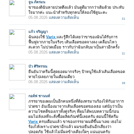
จูน ภัครมน
ขาของดิฉันหายปวดตึงแล้ว มันดูดีมากกว่าเดิมด้วย ประทับ
ใจมากค่ะ แนะนำสำหรับทุกคนให้ลองใช้ดูนะคะ
05.08.2026
แสดงความคิดเห็น
31
แก้ว จริญญา
ฉันลองใช้
Varix
และรู้สึกได้เลยว่าขาของฉันได้รับการ
ฟื้นฟูจากภายในจริงๆ เส้นเลือดขอดจางลง เคลื่อนไหว
สะดวก ไม่ปวดเมื่อย ราวกับว่าฉันกลับมาเป็นสาวอีกครั้ง
05.08.2026
แสดงความคิดเห็น
11
บัว ศิริพรรณ
ยืนยันว่าครีมนี้สุดยอดมากจริงๆ ป้าหนูใช้แล้วเส้นเลือดขอด
หายไปเลยภายในเดือนเดียว
06.08.2026
แสดงความคิดเห็น
38
กอล์ฟ ชานนท์
ภรรยาของผมเป็นอีกคนหนึ่งที่ต้องทรมานร้องไห้กับอาการ
ปวดขา อันเนื่องมาจากเส้นเลือดขอดของเธอ แต่นับว่าเป็น
ความโชคดีของเราทั้งคู่จริงๆ ที่ผมได้พบบทความนี้ก่อน
ผมไม่ลังเลที่จะสั่งซื้อผลิตภัณฑ์นี้เลยครับ ตอนนี้ใช้ครีม
Varix
ครบเดือนแล้ว ขาของภรรยาผมดีขึ้นมาเลย เธอไม่
ร้องไห้เพราะปวดขาอีกแล้ว ผมขอยืนยันอีกเสียงว่า
ปลอดภัย ใช้แล้วไม่มีผลข้างเคียงใดๆ แน่นอนครับ