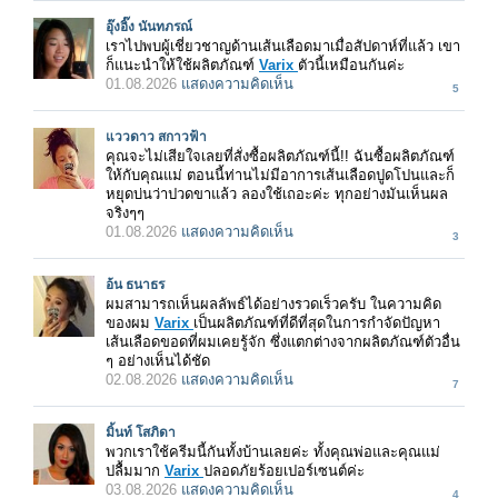
อุ๊งอิ๊ง นันทภรณ์
เราไปพบผู้เชี่ยวชาญด้านเส้นเลือดมาเมื่อสัปดาห์ที่แล้ว เขา
ก็แนะนำให้ใช้ผลิตภัณฑ์
Varix
ตัวนี้เหมือนกันค่ะ
01.08.2026
แสดงความคิดเห็น
5
แววดาว สกาวฟ้า
คุณจะไม่เสียใจเลยที่สั่งซื้อผลิตภัณฑ์นี้!! ฉันซื้อผลิตภัณฑ์
ให้กับคุณแม่ ตอนนี้ท่านไม่มีอาการเส้นเลือดปูดโปนและก็
หยุดบ่นว่าปวดขาแล้ว ลองใช้เถอะค่ะ ทุกอย่างมันเห็นผล
จริงๆๆ
01.08.2026
แสดงความคิดเห็น
3
อ้น ธนาธร
ผมสามารถเห็นผลลัพธ์ได้อย่างรวดเร็วครับ ในความคิด
ของผม
Varix
เป็นผลิตภัณฑ์ที่ดีที่สุดในการกำจัดปัญหา
เส้นเลือดขอดที่ผมเคยรู้จัก ซึ่งแตกต่างจากผลิตภัณฑ์ตัวอื่น
ๆ อย่างเห็นได้ชัด
02.08.2026
แสดงความคิดเห็น
7
มิ้นท์ โสภิดา
พวกเราใช้ครีมนี้กันทั้งบ้านเลยค่ะ ทั้งคุณพ่อและคุณแม่
ปลื้มมาก
Varix
ปลอดภัยร้อยเปอร์เซนต์ค่ะ
03.08.2026
แสดงความคิดเห็น
4