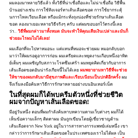
ผมลองมาหลายวิธีแล้ว ทั้งวิธีที่น่าเชื่อถือและไม่น่าเชื่อถือ วิธีพื้น
บ้านอย่างเช่น การใช้ทิงเจอร์ทาเส้นเลือดขอด การใช้ยากระตุ้
นการไหลเวียนเลือด หรือแม้กระทั่งถุงน่องที่ช่วยรักษาเส้นเลือด
ขอด ลองมาเยอะหลายวิธีจริงๆ ครับ แต่ผมขอบอกไว้ตรงนี้เลย
ว่า..
วิธีที่ผมกล่าวมาทั้งหมด มันจะทำให้คุณเสียเงินเปล่าและมันก็
ช่วยอะไรผมไม่ได้เลย!
ผมเลือกที่จะไปหาหมอนะ แต่แทนที่หมอจะช่วยผม หมอกลับบอก
มาว่าให้ผมรอดูอาการก่อน ผมเครียดและหยุดงานเกือบหนึ่งอาทิต
ย์เต็มๆ ผมเผชิญกับสภาวะโรคซึมเศร้า ผมหยุดคิดเกี่ยวกับอาการ
เส้นเลือดขอดอันน่ารังเกียจนี้ไม่ได้เลย
ผมพยายามหาวิธีที่จะช่วย
ให้ขาของผมกลับมามีสุขภาพดีและเรียบเนียนเป็นปกติอีกครั้ง
ผม
จึงเริ่มลงมือค้นหาวิธีการรักษาหลายอย่างบนอินเทอร์เน็ต
ในที่สุดผมก็ได้พบครีมตัวหนึ่งที่ช่วยชีวิต
ผมจากปัญหาเส้นเลือดขอด!
มีอยู่วันหนึ่ง ตอนที่ผมกำลังค้นหาบทความตามเว็บต่างๆ ผมก็ได้
เห็นข้อความเล็กๆ ติดตาผม มันถูกเขียนโดยผู้เชี่ยวชาญด้าน
เส้นเลือดจาก New York อยู่ในวารสารทางการแพทย์เล่มหนึ่ง เขา
กล่าวว่าการรักษาเส้นเลือดขอดในประเทศของเราไม่ได้ผล เป็น