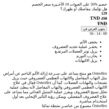
خصم
%50
على العبوات
10
الأخـيرة
سعر الخصم
هل تؤلمك مفاصلك أو ظهرك؟
129
TND
258
TND
ينتهي العرض في
56
:
14
:
00
يخفف الألم
يحفـز عملية تجديد الغضروف
يزيل توتر العضلات المرتفـع
يحارب التورم
يزيل الالتهابات
Osteoflex هو منتج يساعد على سـرعة إزالة الألم الناجم عن أمراض
مثل التهاب المفاصل والالتهاب العظمي الغضروفي حيث يزيل
تشنجات والتهابات العضلات. كما أن Osteoflex فعال في علاج
الالتهاب العظمي الغضروفي والتهاب المفاصل لأنه يبطئ عملية
تحلل نسيج الغضروف ويعزز عملية التمثيل الغذائي مما يساعد على
علاج الغضروف المفصلي. ويمكن رؤية التأثير الإيجابي بعد أول
استخـدام مباشرة.
Osteoflex مصنوع من عناصـر نشطة تمامًا