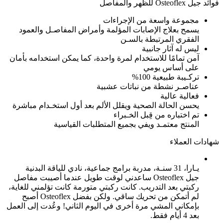
فوائد جيل Osteoflex للظهر والمفاصل
مجموعة واسعة من الإجراءات
يسمح بعلاج الإصابات المؤلمة وأمراض المفاصـل والعمود
الفقري المرتبطة بالسـن
ليس له آثار جانبية
آمن تمامًا للاستخدام لمرة واحدة، كما يمكن استخدامه بأمان
على أساس يومي
تركـيبة طبيعية 100%
عناصـر نشطة من نباتات عشبية
فعالية عالية
يحسن الحالة الصحية ويقلل الألم بعد أول استخـدام مباشرة
تم اختباره من قِبل الخـبراء
المنتج معتمـد ويفي بجميع المتطلبات القياسية
شهادات العملاء
يـارا، 31 سنـة، مدربة برامج جماعية، نادي للياقة البدنية
جيل Osteoflex ساعدني لوقت طويل عندما أصيبت مفاصل
ركبتي بعد التدريب. كانت ركبتي متورمة كانت تؤلمني للغاية،
لم أتمكن من تحريك ساقي. ولكن بفضل Osteoflex أصبح
بإمكاني المشي مرة أخرى في اليوم الثاني! وعُدت إلى العمل
بعد 4 أيام فقط.