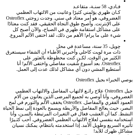
فـادي، 58 سنـة، متقاعـد
كـان ظهري يؤلمني كثيرًا وعانيت من الالتهاب العظمي
الغضروفي، هو أمر معتاد في سني. وجدت زوجتي Osteoflex
على الإنترنت. وأصبح طوق النجاة الحقيقي، فقد كنت معتادًا
على مشاكل استقامة ظهري في الصباح، والآن أصبح كل
شيء على ما يرام! الأهم من ذلك، لقد اختفى الألم المروع.
چويل، 35 سنة، مساعدة في محل
ذات مرة لويت كاحلي وأخبرني الأطباء أن الشفاء سيستغرق
الكثير من الوقت. لكـن كنت محظوظة بالعثور على
Osteoflex. بعد أسبوع شُفيت مفاصلي واختفى الألم! أنا
أستطيع المشي دون أي مشاكل لذلك عدت إلى العمل.
يوصي الخبراء بجيل Osteoflex
جيل Osteoflex علاج رائـع لالتهاب المفاصل والالتهاب العظمي
الغضروفي، وأنا أوصي به لجميع المرضى الذين يعانون من آلام
العمود الفقري والمفاصل. Osteoflex يخفف الألم والتورم في لمح
البصر، حيث يعالج المفاصل والأربطة ويسمح بالعودة إلى نمط الحياة
النشط. كما أن العشب فعال في التغيرات المرتبطة بالسـن، وأنا
استخدامه بنفسي لعلاج الالتهاب العظمي الغضروفي. أحب كثـيرًا
تأثيره السريع وطويل الأمد. إذا استخدمته بانتظام، يمكنك نسيان
مشاكل ظهرك للأبد!