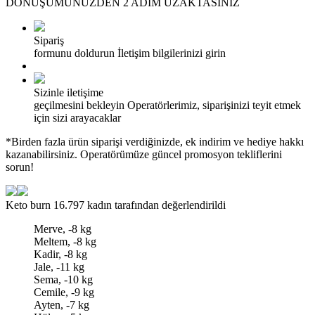
DÖNÜŞÜMÜNÜZDEN 2 ADIM UZAKTASINIZ
Sipariş
formunu doldurun
İletişim bilgilerinizi girin
Sizinle iletişime
geçilmesini bekleyin
Operatörlerimiz, siparişinizi teyit etmek
için sizi arayacaklar
*Birden fazla ürün siparişi verdiğinizde, ek indirim ve hediye hakkı
kazanabilirsiniz. Operatörümüze güncel promosyon tekliflerini
sorun!
Keto burn
16.797 kadın tarafından değerlendirildi
Merve, -8 kg
Meltem, -8 kg
Kadir, -8 kg
Jale, -11 kg
Sema, -10 kg
Cemile, -9 kg
Ayten, -7 kg