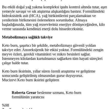
Bu etkili doğal yağ yakma kompleksi iştahı kontrol altında tutar, aşırı
yemeyle savaşır ve sık atıştırma alışkanlığını bastırır. Formülündeki
hidroksisitrik asit (HCA), yağ birikintilerini parçalamaktan ve
yenilerinin birikmesini önlemekten sorumludur. Almaya
başladığınızda, tüm yağ rezervleriniz enerjiye dönüşeceğinden, kilo
verme sırasında kendinizi enerji dolu hissedeceksiniz.
Metabolizmaya sağlıklı takviye
Keto burn, şaşırtıcı bir şekilde, metabolizmayı güvenli yoldan
takviye eder. Anoreksijenik bir etkisi yoktur. Formülündeki zengin
meyve özleri, gerekli vitaminleri ve mikro besinleri sağlar.
İstenmeyen kilolardan kurtulmanızı sağlarken tüm hayati süreçleri
çalışır halde tutar.
Keto burn iksirinin, yıllar süren özenli araştırma ve geliştirme
sonucunda geliştirilmiş olmasından gurur duyuyoruz.
Mucizevi
Keto burn iksirini geliştiren
Roberta Grear
beslenme uzmanı, Keto burn
formülünün yaratıcısı
%98