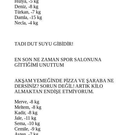
Hülya, -5 kg
Deniz, -8 kg
Türkan, -7 kg
Damla, -15 kg
Necla, -4 kg
TADI DUT SUYU GİBİDİR!
EN SON NE ZAMAN SPOR SALONUNA
GİTTİĞİMİ UNUTTUM
AKŞAM YEMEĞİNDE PİZZA VE ŞARABA NE
DERSİNİZ? SORUN DEĞİL! ARTIK KİLO
ALMAKTAN ENDİŞE ETMİYORUM.
Merve, -8 kg
Meltem, -8 kg
Kadir, -8 kg
Jale, -11 kg
Sema, -10 kg
Cemile, -9 kg
Ayten, -7 kg