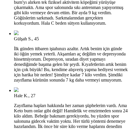
burn'yı alırken tek fiziksel aktivitem köpeğimi yürüyüşe
çıkarmaktı. Ama spor salonunda sıkı antrenman yapıyormuş
gibi kilo vermeye devam ettim. Bir ayda 9 kg verdim.
Göğüslerim sarkmadı. Sarkmalarından gerçekten
korkuyordum. Hala C beden sütyen kullanıyorum.
Gülşah S., 45
İlk günden itibaren iştahınızı azaltır. Artık benim için günde
iki öğün yemek yeterli. Akşamları aç değilim ve depresyonda
hissetmiyorum. Depresyon, sıradan diyet yapmayı
denediğimde başıma gelen bir şeydi. Kıyafetlerim artık benim
için çok büyük! Bu, kendime alışveriş yapma hediyesi vermek
için harika bir neden! Şimdiye kadar 7 kilo verdim. Şimdiki
zayıflama kürünün sonunda 7 kg daha vermeyi umuyorum.
Hale K., 27
Zayıflama hapları hakkında her zaman şüphelerim vardı. Ama
Keto burn onlar gibi değil! Hamilelik ve emzirmeden sonra 24
kilo aldım. Bebeğe bakmam gerekiyordu, bu yüzden spor
salonuna gidecek vaktim yoktu. Her türlü yöntemi denemeye
hazırlandım. İlk önce bir süre kilo verme haplarını denedim