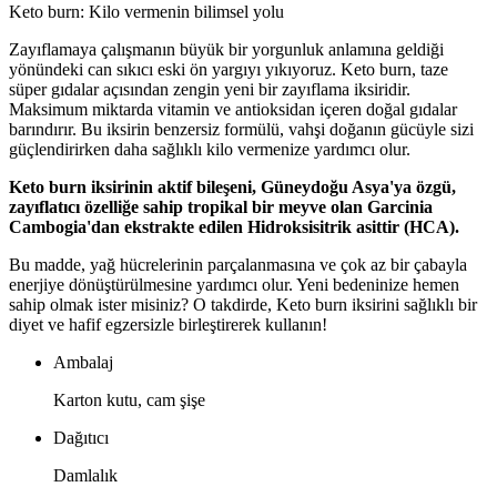
Keto burn:
Kilo vermenin bilimsel yolu
Zayıflamaya çalışmanın büyük bir yorgunluk anlamına geldiği
yönündeki can sıkıcı eski ön yargıyı yıkıyoruz. Keto burn, taze
süper gıdalar açısından zengin yeni bir zayıflama iksiridir.
Maksimum miktarda vitamin ve antioksidan içeren doğal gıdalar
barındırır. Bu iksirin benzersiz formülü, vahşi doğanın gücüyle sizi
güçlendirirken daha sağlıklı kilo vermenize yardımcı olur.
Keto burn iksirinin aktif bileşeni, Güneydoğu Asya'ya özgü,
zayıflatıcı özelliğe sahip tropikal bir meyve olan Garcinia
Cambogia'dan ekstrakte edilen Hidroksisitrik asittir (HCA).
Bu madde, yağ hücrelerinin parçalanmasına ve çok az bir çabayla
enerjiye dönüştürülmesine yardımcı olur. Yeni bedeninize hemen
sahip olmak ister misiniz? O takdirde, Keto burn iksirini sağlıklı bir
diyet ve hafif egzersizle birleştirerek kullanın!
Ambalaj
Karton kutu, cam şişe
Dağıtıcı
Damlalık