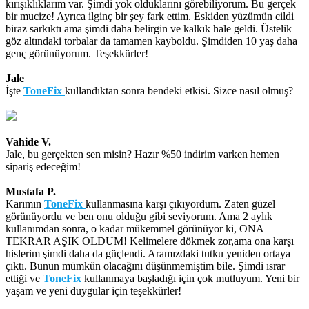
kırışıklıklarım var. Şimdi yok olduklarını görebiliyorum. Bu gerçek
bir mucize! Ayrıca ilginç bir şey fark ettim. Eskiden yüzümün cildi
biraz sarkıktı ama şimdi daha belirgin ve kalkık hale geldi. Üstelik
göz altındaki torbalar da tamamen kayboldu. Şimdiden 10 yaş daha
genç görünüyorum. Teşekkürler!
Jale
İşte
ToneFix
kullandıktan sonra bendeki etkisi. Sizce nasıl olmuş?
Vahide V.
Jale, bu gerçekten sen misin? Hazır
%50
indirim varken hemen
sipariş edeceğim!
Mustafa P.
Karımın
ToneFix
kullanmasına karşı çıkıyordum. Zaten güzel
görünüyordu ve ben onu olduğu gibi seviyorum. Ama 2 aylık
kullanımdan sonra, o kadar mükemmel görünüyor ki, ONA
TEKRAR AŞIK OLDUM! Kelimelere dökmek zor,ama ona karşı
hislerim şimdi daha da güçlendi. Aramızdaki tutku yeniden ortaya
çıktı. Bunun mümkün olacağını düşünmemiştim bile. Şimdi ısrar
ettiği ve
ToneFix
kullanmaya başladığı için çok mutluyum. Yeni bir
yaşam ve yeni duygular için teşekkürler!