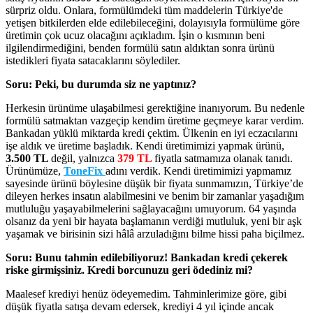
sürpriz oldu. Onlara, formülümdeki tüm maddelerin Türkiye'de
yetişen bitkilerden elde edilebileceğini, dolayısıyla formülüme göre
üretimin çok ucuz olacağını açıkladım. İşin o kısmının beni
ilgilendirmediğini, benden formülü satın aldıktan sonra ürünü
istedikleri fiyata satacaklarını söylediler.
Soru: Peki, bu durumda siz ne yaptınız?
Herkesin ürünüme ulaşabilmesi gerektiğine inanıyorum. Bu nedenle
formülü satmaktan vazgeçip kendim üretime geçmeye karar verdim.
Bankadan yüklü miktarda kredi çektim. Ülkenin en iyi eczacılarını
işe aldık ve üretime başladık. Kendi üretimimizi yapmak ürünü,
3.500 TL
değil, yalnızca
379
TL
fiyatla satmamıza olanak tanıdı.
Ürünümüze,
ToneFix
adını verdik. Kendi üretimimizi yapmamız
sayesinde ürünü böylesine düşük bir fiyata sunmamızın, Türkiye’de
dileyen herkes insatın alabilmesini ve benim bir zamanlar yaşadığım
mutluluğu yaşayabilmelerini sağlayacağını umuyorum. 64 yaşında
olsanız da yeni bir hayata başlamanın verdiği mutluluk, yeni bir aşk
yaşamak ve birisinin sizi hâlâ arzuladığını bilme hissi paha biçilmez.
Soru: Bunu tahmin edilebiliyoruz! Bankadan kredi çekerek
riske girmişsiniz. Kredi borcunuzu geri ödediniz mi?
Maalesef krediyi henüz ödeyemedim. Tahminlerimize göre, gibi
düşük fiyatla satışa devam edersek, krediyi 4 yıl içinde ancak