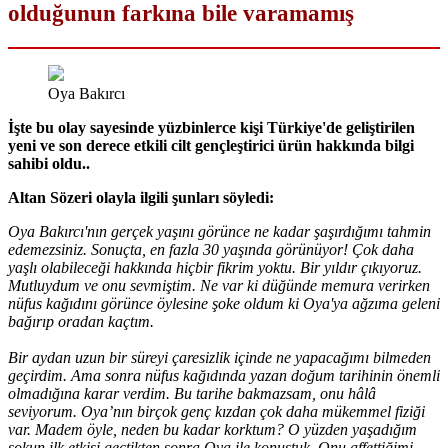
olduğunun farkına bile varamamış
Oya Bakırcı
İşte bu olay sayesinde yüzbinlerce kişi Türkiye'de geliştirilen
yeni ve son derece etkili cilt gençleştirici ürün hakkında bilgi
sahibi oldu..
Altan Sözeri olayla ilgili şunları söyledi:
Oya Bakırcı'nın gerçek yaşını görünce ne kadar şaşırdığımı tahmin
edemezsiniz. Sonuçta, en fazla 30 yaşında görünüyor! Çok daha
yaşlı olabileceği hakkında hiçbir fikrim yoktu. Bir yıldır çıkıyoruz.
Mutluydum ve onu sevmiştim. Ne var ki düğünde memura verirken
nüfus kağıdını görünce öylesine şoke oldum ki Oya'ya ağzıma geleni
bağırıp oradan kaçtım.
Bir aydan uzun bir süreyi çaresizlik içinde ne yapacağımı bilmeden
geçirdim. Ama sonra nüfus kağıdında yazan doğum tarihinin önemli
olmadığına karar verdim. Bu tarihe bakmazsam, onu hâlâ
seviyorum. Oya’nın birçok genç kızdan çok daha mükemmel fiziği
var. Madem öyle, neden bu kadar korktum? O yüzden yaşadığım
şokun ilk etkisi geçtikten sonra Oya ile konuştuk. Onu affettiğimi