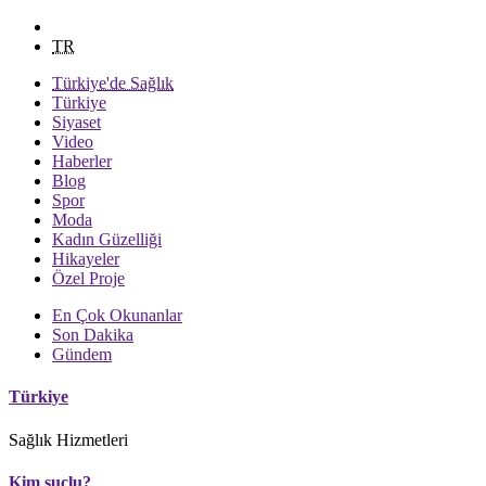
TR
Türkiye'de Sağlık
Türkiye
Siyaset
Video
Haberler
Blog
Spor
Moda
Kadın Güzelliği
Hikayeler
Özel Proje
En Çok Okunanlar
Son Dakika
Gündem
Türkiye
Sağlık Hizmetleri
Kim suçlu?