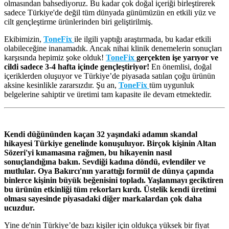
olmasından bahsediyoruz. Bu kadar çok doğal içeriği birleştirerek
sadece Türkiye'de değil tüm dünyada günümüzün en etkili yüz ve
cilt gençleştirme ürünlerinden biri geliştirilmiş.
Ekibimizin,
ToneFix
ile ilgili yaptığı araştırmada, bu kadar etkili
olabileceğine inanamadık. Ancak nihai klinik denemelerin sonuçları
karşısında hepimiz şoke olduk!
ToneFix
gerçekten işe yarıyor ve
cildi sadece 3-4 hafta içinde gençleştiriyor!
En önemlisi, doğal
içeriklerden oluşuyor ve Türkiye’de piyasada satılan çoğu ürünün
aksine kesinlikle zararsızdır. Şu an,
ToneFix
tüm uygunluk
belgelerine sahiptir ve üretimi tam kapasite ile devam etmektedir.
Kendi düğününden kaçan 32 yaşındaki adamın skandal
hikayesi Türkiye genelinde konuşuluyor. Birçok kişinin Altan
Sözeri'yi kınamasına rağmen, bu hikayenin nasıl
sonuçlandığına bakın. Sevdiği kadına döndü, evlendiler ve
mutlular. Oya Bakırcı'nın yarattığı formül de dünya çapında
binlerce kişinin büyük beğenisini topladı. Yaşlanmayı geciktiren
bu ürünün etkinliği tüm rekorları kırdı. Üstelik kendi üretimi
olması sayesinde piyasadaki diğer markalardan çok daha
ucuzdur.
Yine de'nin Türkiye’de bazı kişiler için oldukça yüksek bir fiyat