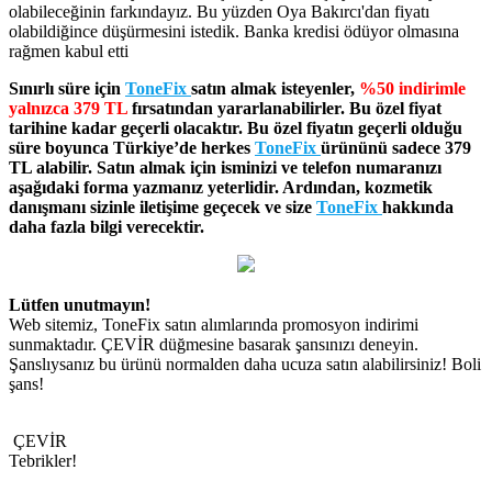
olabileceğinin farkındayız. Bu yüzden Oya Bakırcı'dan fiyatı
olabildiğince düşürmesini istedik. Banka kredisi ödüyor olmasına
rağmen kabul etti
Sınırlı süre için
ToneFix
satın almak isteyenler,
%50
indirimle
yalnızca
379 TL
fırsatından yararlanabilirler. Bu özel fiyat
tarihine kadar geçerli olacaktır. Bu özel fiyatın geçerli olduğu
süre boyunca Türkiye’de herkes
ToneFix
ürününü sadece
379
TL
alabilir. Satın almak için isminizi ve telefon numaranızı
aşağıdaki forma yazmanız yeterlidir. Ardından, kozmetik
danışmanı sizinle iletişime geçecek ve size
ToneFix
hakkında
daha fazla bilgi verecektir.
Lütfen unutmayın!
Web sitemiz, ToneFix satın alımlarında promosyon indirimi
sunmaktadır. ÇEVİR düğmesine basarak şansınızı deneyin.
Şanslıysanız bu ürünü normalden daha ucuza satın alabilirsiniz! Boli
şans!
ÇEVİR
Tebrikler!