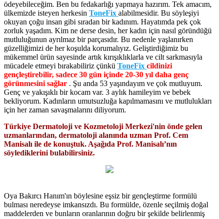
ödeyebileceğim. Ben bu fedakarlığı yapmaya hazırım. Tek amacım,
ülkemizde isteyen herkesin
ToneFix
alabilmesidir. Bu söyleşiyi
okuyan çoğu insan gibi sıradan bir kadınım. Hayatımda pek çok
zorluk yaşadım. Kim ne derse desin, her kadın için nasıl göründüğü
mutluluğunun ayrılmaz bir parçasıdır. Bu nedenle yaşlanırken
güzelliğimizi de her koşulda korumalıyız. Geliştirdiğimiz bu
mükemmel ürün sayesinde artık kırışıklıklarla ve cilt sarkmasıyla
mücadele etmeyi bırakabiliriz çünkü
ToneFix
cildinizi
gençleştirebilir, sadece 30 gün içinde 20-30 yıl daha genç
görünmesini sağlar
. Şu anda 53 yaşındayım ve çok mutluyum.
Genç ve yakışıklı bir kocam var. 3 aylık hamileyim ve bebek
bekliyorum. Kadınların umutsuzluğa kapılmamasını ve mutlulukları
için her zaman savaşmalarını diliyorum.
Türkiye Dermatoloji ve Kozmetoloji Merkezi'nin önde gelen
uzmanlarından, dermatoloji alanında uzman Prof. Cem
Manisalı ile de konuştuk. Aşağıda Prof. Manisalı’nın
söylediklerini bulabilirsiniz.
Oya Bakırcı Hanım'ın böylesine eşsiz bir gençleştirme formülü
bulması neredeyse imkansızdı. Bu formülde, özenle seçilmiş doğal
maddelerden ve bunların oranlarının doğru bir şekilde belirlenmiş