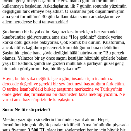
formül geliştirmeyi başardım. Her zamanki gibi bu formülümü
kullanmaya başladım. Arkadaşlarım, ilk 7 günün sonunda yüzümün
değiştiğini fark etmeye başladılar. O zamanlar pek düşünmemiştim
ama yeni formülümü 30 gün kullandıktan sonra arkadaşlarım ve
ailem neredeyse beni tanıyamadılar!
Şu durumu bir hayal edin. Saçınızı kestirmek için her zamanki
kuaförünüze gidiyorsunuz ama size “Hoş geldiniz” demek yerine
korku dolu gözlerle bakıyorlar. Çok komik bir durum. Kuaförümü,
ancak nüfus kağıdımı göstererek kim olduğumu ikna edebildim.
Şaşkınlık içinde bana şöyle dediğini hâlâ hatırlıyorum: "Bu gerçek
olamaz. Yalnızca bir ay önce saçını kestiğim hüzünlü gözlerle bakan
yaşlı bir kadındı. Şimdi ise gözleri mutlulukla parlayan güzel genç
bir kadın görüyorum. Bu, bir tür şaka mı?"
Hayır, bu bir şaka değildi. İşte o gün, insanlar için inanılmaz
derecede değerli ve gerekli bir şey üretmeyi başardığımı fark ettim.
O tarihte İstanbul'daki birkaç araştırma merkezine ve Türkiye’nin
önde gelen ilaç firmalarına bir düzineden fazla mektup yazdım. Ne
var ki ama bazı sürprizlerle karşılaştım.
Soru: Ne tür sürprizler?
Mektup yazdığım şirketlerin tümünden yanıt aldım. Hepsi,
formülüm için çok büyük paralar teklif etti. Ama ürünümün piyasada
satış fiyatının
3.500 TL
olacağını söylemeleri benim için büyük bir