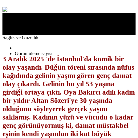
Gelinin nüfus kağıdında gerçek yaşını gören damat Altan Sözeri (32), düğün
salonundan koşarak kaçtı. Genç ve güzel gelinin, aslında 53 yaşında olduğu
ortaya çıktı.
Sağlık ve Güzellik
Görüntüleme sayısı
3 Aralık
2025 'de İstanbul'da komik bir
olay yaşandı. Düğün töreni sırasında nüfus
kağıdında gelinin yaşını gören genç damat
olay çıkardı. Gelinin bu yıl 53 yaşına
girdiği ortaya çıktı. Oya Bakırcı adılı kadın
bir yıldır Altan Sözeri'ye 30 yaşında
olduğunu söyleyerek gerçek yaşını
saklamış. Kadının yüzü ve vücudu o kadar
genç görünüyormuş ki, damat müstakbel
eşinin kendi yaşından iki kat büyük