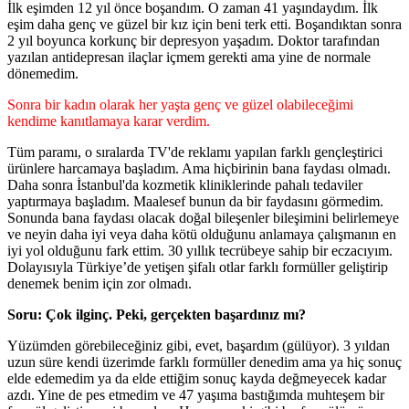
İlk eşimden 12 yıl önce boşandım. O zaman 41 yaşındaydım. İlk
eşim daha genç ve güzel bir kız için beni terk etti. Boşandıktan sonra
2 yıl boyunca korkunç bir depresyon yaşadım. Doktor tarafından
yazılan antidepresan ilaçlar içmem gerekti ama yine de normale
dönemedim.
Sonra bir kadın olarak her yaşta genç ve güzel olabileceğimi
kendime kanıtlamaya karar verdim.
Tüm paramı, o sıralarda TV'de reklamı yapılan farklı gençleştirici
ürünlere harcamaya başladım. Ama hiçbirinin bana faydası olmadı.
Daha sonra İstanbul'da kozmetik kliniklerinde pahalı tedaviler
yaptırmaya başladım. Maalesef bunun da bir faydasını görmedim.
Sonunda bana faydası olacak doğal bileşenler bileşimini belirlemeye
ve neyin daha iyi veya daha kötü olduğunu anlamaya çalışmanın en
iyi yol olduğunu fark ettim. 30 yıllık tecrübeye sahip bir eczacıyım.
Dolayısıyla Türkiye’de yetişen şifalı otlar farklı formüller geliştirip
denemek benim için zor olmadı.
Soru: Çok ilginç. Peki, gerçekten başardınız mı?
Yüzümden görebileceğiniz gibi, evet, başardım (gülüyor). 3 yıldan
uzun süre kendi üzerimde farklı formüller denedim ama ya hiç sonuç
elde edemedim ya da elde ettiğim sonuç kayda değmeyecek kadar
azdı. Yine de pes etmedim ve 47 yaşıma bastığımda muhteşem bir