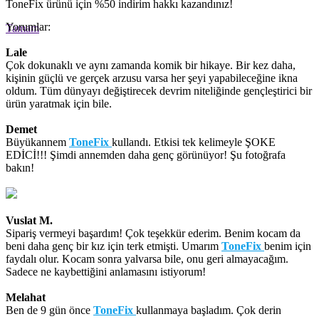
ToneFix ürünü için
%50
indirim hakkı kazandınız!
Yorumlar:
Tamam
Lale
Çok dokunaklı ve aynı zamanda komik bir hikaye. Bir kez daha,
kişinin güçlü ve gerçek arzusu varsa her şeyi yapabileceğine ikna
oldum. Tüm dünyayı değiştirecek devrim niteliğinde gençleştirici bir
ürün yaratmak için bile.
Demet
Büyükannem
ToneFix
kullandı. Etkisi tek kelimeyle ŞOKE
EDİCİ!!! Şimdi annemden daha genç görünüyor! Şu fotoğrafa
bakın!
Vuslat M.
Sipariş vermeyi başardım! Çok teşekkür ederim. Benim kocam da
beni daha genç bir kız için terk etmişti. Umarım
ToneFix
benim için
faydalı olur. Kocam sonra yalvarsa bile, onu geri almayacağım.
Sadece ne kaybettiğini anlamasını istiyorum!
Melahat
Ben de 9 gün önce
ToneFix
kullanmaya başladım. Çok derin