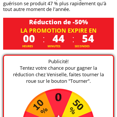
guérison se produit 47 % plus rapidement qu'à
tout autre moment de l'année.
Réduction de -50%
LA PROMOTION EXPIRE EN
00
:
44
:
52
HEURES
MINUTES
SECONDES
Publicité!
Tentez votre chance pour gagner la
réduction chez Veniselle, faites tourner la
roue sur le bouton "Tourner".