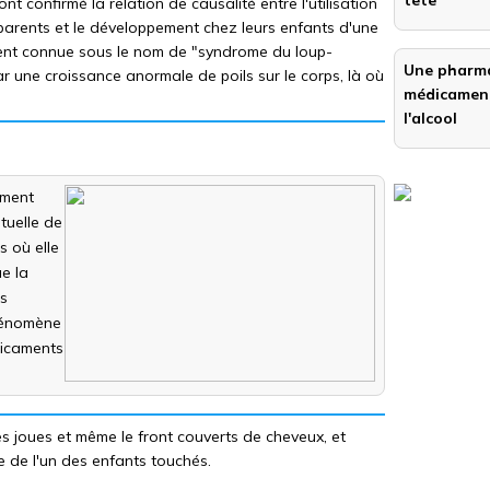
tête
t confirmé la relation de causalité entre l'utilisation
s parents et le développement chez leurs enfants d'une
ement connue sous le nom de "syndrome du loup-
Une pharma
r une croissance anormale de poils sur le corps, là où
médicament
l'alcool
ement
tuelle de
s où elle
e la
es
phénomène
dicaments
les joues et même le front couverts de cheveux, et
re de l'un des enfants touchés.