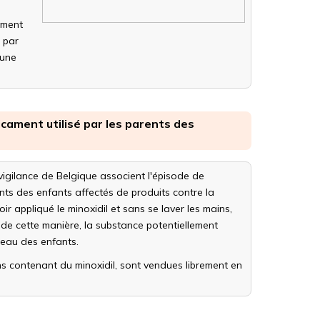
ament
t par
 une
icament utilisé par les parents des
igilance de Belgique associent l'épisode de
rents des enfants affectés de produits contre la
ir appliqué le minoxidil et sans se laver les mains,
t de cette manière, la substance potentiellement
peau des enfants.
ns contenant du minoxidil, sont vendues librement en