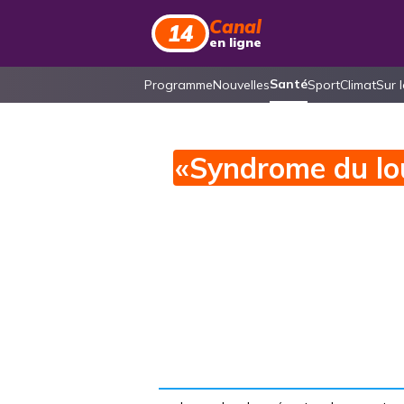
Canal
14
en ligne
Santé
Programme
Nouvelles
Sport
Climat
Sur 
«Syndrome du l
nourrissons : le 
une croissance a
mais il existe une
Comment éviter les conséquences
sûre a déjà été trouvée, et nous