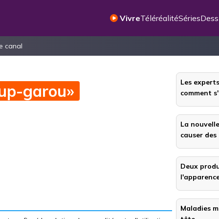
Vivre
Téléréalité
Séries
Dess
le canal
Les experts
oup-garou»
chez les
comment s'
minoxidil a provoqué
La nouvelle
normale des cheveux,
causer des 
 solution!
Deux produ
l'apparenc
 terrifiantes du minoxidil ? Une solution
 en parlons dans cet article.
Maladies mo