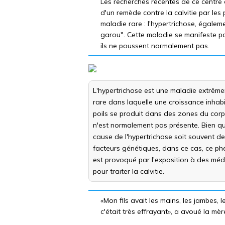
Les recherches récentes de ce centre on
d'un remède contre la calvitie par le
maladie rare : l'hypertrichose, égal
garou". Cette maladie se manifeste pa
ils ne poussent normalement pas.
L'hypertrichose est une maladie extrêm
rare dans laquelle une croissance inhabi
poils se produit dans des zones du corp
n'est normalement pas présente. Bien qu
cause de l'hypertrichose soit souvent d
facteurs génétiques, dans ce cas, ce 
est provoqué par l'exposition à des mé
pour traiter la calvitie.
«Mon fils avait les mains, les jambes, 
c'était très effrayant», a avoué la mè