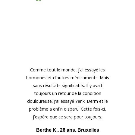
 il y a 7
Comme tout le monde, j'ai essayé les
En ce q
 point il
hormones et d'autres médicaments. Mais
regret
'ai utilisé
sans résultats significatifs. Il y avait
hormones 
 entraîné
toujours un retour de la condition
hommes 
mais mon
douloureuse. J'ai essayé Yenki Derm et le
aussi des
efficacité.
problème a enfin disparu. Cette fois-ci,
sevrage.
 Derm, et
j'espère que ce sera pour toujours.
différe
é une
connaissa
Berthe K., 26 ans, Bruxelles
s du mal à
avec m