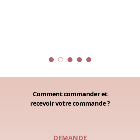
produit qui
raison
de mon
refu
t de suivre
Ja
ventif.
rugge
Comment commander et
recevoir votre commande ?
DEMANDE