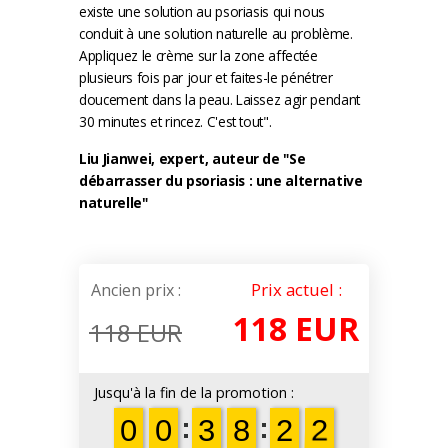
existe une solution au psoriasis qui nous
conduit à une solution naturelle au problème.
Appliquez le crème sur la zone affectée
plusieurs fois par jour et faites-le pénétrer
doucement dans la peau. Laissez agir pendant
30 minutes et rincez. C'est tout".
Liu Jianwei, expert, auteur de "Se
débarrasser du psoriasis : une alternative
naturelle"
Prix actuel :
Ancien prix :
118 EUR
118 EUR
Jusqu'à la fin de la promotion :
1
9
9
0
0
9
9
0
0
0
0
3
3
0
0
8
8
0
0
2
2
1
0