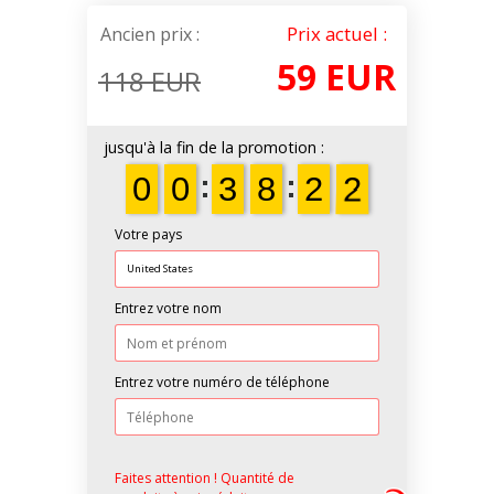
Prix actuel :
Ancien prix :
59 EUR
118 EUR
jusqu'à la fin de la promotion :
1
9
9
0
0
9
9
0
0
0
0
3
3
0
0
8
8
0
0
2
2
1
0
Votre pays
Entrez votre nom
Entrez votre numéro de téléphone
Faites attention !
Quantité de