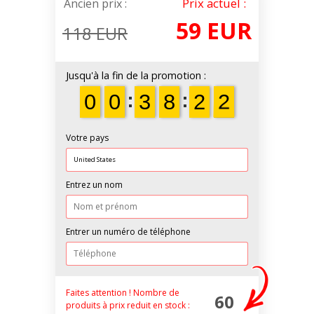
Prix actuel :
Ancien prix :
59 EUR
118 EUR
Jusqu'à la fin de la promotion :
1
9
9
0
0
9
9
0
0
0
0
3
3
0
0
8
8
0
0
2
2
1
0
Votre pays
Entrez un nom
Entrer un numéro de téléphone
Faites attention !
Nombre de
60
produits à prix reduit
en stock :