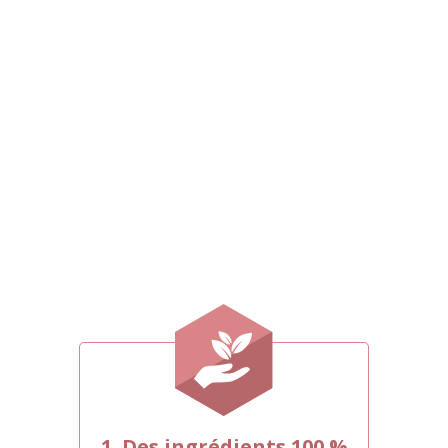
5 raisons pour lesquelles
Yenki Derm est meilleur
que
les autres produits
La plupart des produits ne traitent que
les symptômes du psoriasis, ce qui fait
qu'il revient toujours. Yenki Derm combat
les causes du problème. C'est le principal
avantage d'une solution naturelle au
psoriasis.
1. Des ingrédients 100 %